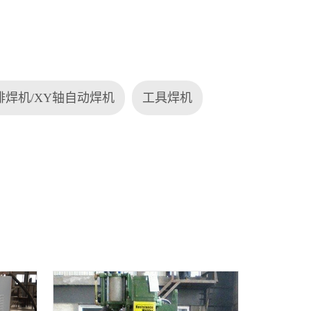
排焊机/XY轴自动焊机
工具焊机