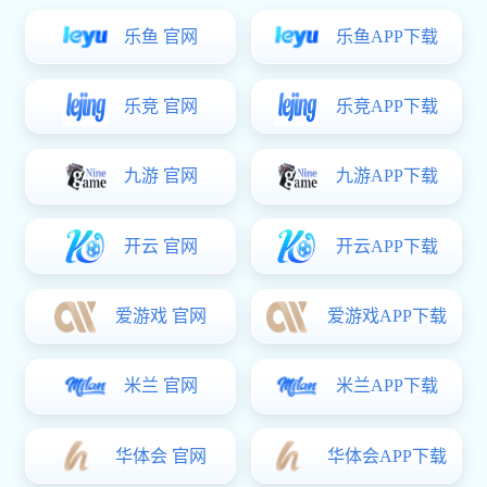
乐鱼 官网
乐鱼APP下载
乐竞 官网
乐竞APP下载
九游 官网
九游APP下载
开云 官网
开云APP下载
爱游戏 官网
爱游戏APP下载
米兰 官网
米兰APP下载
华体会 官网
华体会APP下载